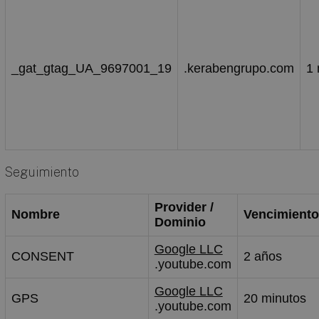
_gat_gtag_UA_9697001_19
.kerabengrupo.com
1 
Seguimiento
Provider /
Nombre
Vencimiento
Dominio
Google LLC
CONSENT
2 años
.youtube.com
Google LLC
GPS
20 minutos
.youtube.com