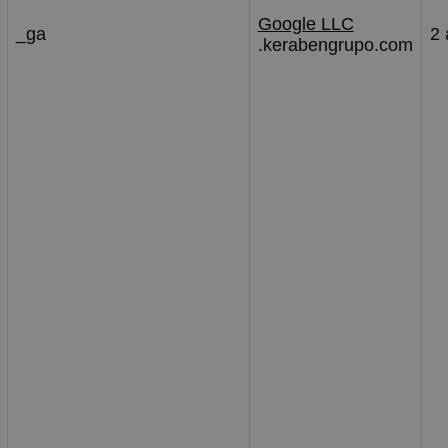
Google LLC
_ga
2 
.kerabengrupo.com