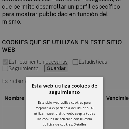
que permite desarrollar un perfil específico
para mostrar publicidad en función del
mismo.
COOKIES QUE SE UTILIZAN EN ESTE SITIO
WEB
Estrictamente necesarias
Estadísticas
Seguimiento
Guardar
Estrictamente necesarias
Esta web utiliza cookies de
seguimiento
Provider /
Nombre
Vencimie
Dominio
Este sitio web utiliza cookies para
mejorar la experiencia del usuario. Al
utilizar nuestro sitio web, acepta todas
las cookies de acuerdo con nuestra
política de cookies.
Detalles