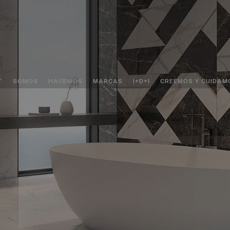
T
SOMOS
HACEMOS
MARCAS
I+D+I
CREEMOS Y CUIDAM