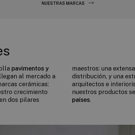
NUESTRAS MARCAS
es
olla
pavimentos y
maestros: una extensa
 llegan al mercado a
ión, y una estrecha colaboración con
 marcas cerámicas:
 Unidos hacen que
estro crecimiento
nuestros productos s
en dos pilares
países
.