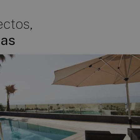
ectos,
ias