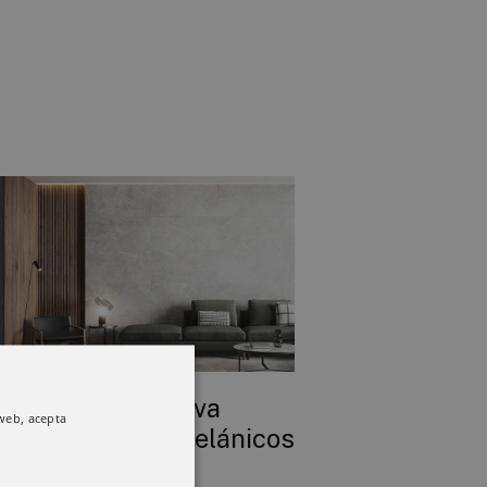
ital Soft: La nueva
 web, acepta
neración de porcelánicos
mipulidos