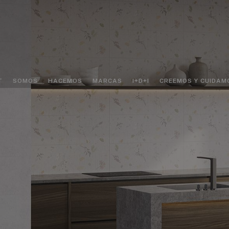
T
SOMOS
HACEMOS
MARCAS
I+D+I
CREEMOS Y CUIDAM