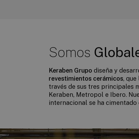
Somos
Global
Keraben Grupo
diseña y desarr
revestimientos cerámicos
, que
distribuc
través de sus tres principales
arquitectos e interioristas.
Keraben, Metropol e Ibero. Nu
internacional se ha cimentado 