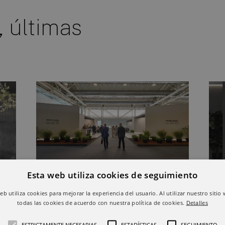
, últimas
Esta web utiliza cookies de seguimiento
sin
Keraben Grupo sorprende y
Dig
web utiliza cookies para mejorar la experiencia del usuario. Al utilizar nuestro sitio
alcanza a todos los
ge
todas las cookies de acuerdo con nuestra política de cookies.
Detalles
públicos con sus
se
ESTRICTAMENTE NECESARIAS
ESTADÍSTICAS
SEGUIMIENTO