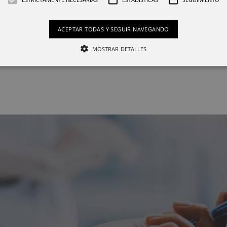
propuestas en Cersaie
21 se
2023
VER 
ACEPTAR TODAS Y SEGUIR NAVEGANDO
10 octubre 2023
VER MÁS
MOSTRAR DETALLES