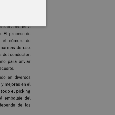
l ni futuro para
podrán acceder a
o. El proceso de
mo el número de
s normas de uso,
s del conductor;
ono para enviar
ecesite.
ndo en diversos
 y mejoras en el
a
todo el picking
el embalaje del
depende de las