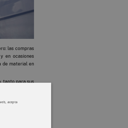
ero: las compras
 y en ocasiones
a de material en
, tanto para sus
mpos de espera y
s y correos para
 web, acepta
s podrán agrupar
a. El uso de la