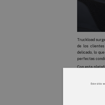
Truckload surge
de los cliente
delicado, lo qu
perfectas condi
Con esta plataf
clientes y tran
evitar aglomera
Este sitio 
coordinar las t
Además, todos a
recogidas y co