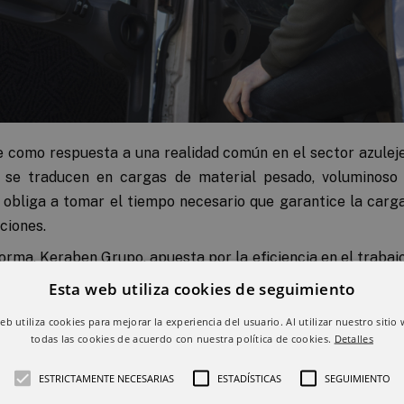
 como respuesta a una realidad común en el sector azulej
s se traducen en cargas de material pesado, voluminoso
e obliga a tomar el tiempo necesario que garantice la carg
ciones.
orma, Keraben Grupo, apuesta por la eficiencia en el trabajo
sportistas como parala propia compañía, al reducir los tie
Esta web utiliza cookies de seguimiento
ciones. Por otro lado, disminuirá la necesidad de llamada
web utiliza cookies para mejorar la experiencia del usuario. Al utilizar nuestro sitio
areas.
todas las cookies de acuerdo con nuestra política de cookies.
Detalles
quellos transportistas que trabajen para distintos cliente
ESTRICTAMENTE NECESARIAS
ESTADÍSTICAS
SEGUIMIENTO
nocer con antelación el tiempo necesario para su carg